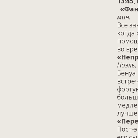
13:45
«Фан
мин.
Все з
когда
помощ
во вр
«Непр
Ноэль,
Бенуа 
встре
фортун
больш
медле
лучшем
«Пере
Пост-
его сы