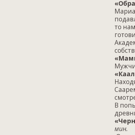
«Обра
Мариам
подав
то нам
готов
Академ
собств
«Мами
Мужчи
«Каал
Находя
Сааре
смотре
В попы
древн
«Черн
мин.