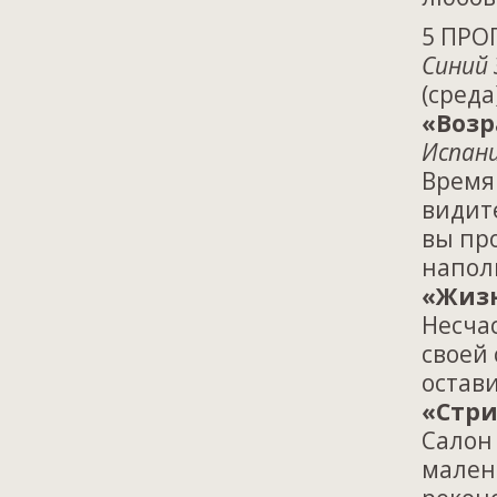
5 ПРО
Синий 
(среда
«Возр
Испани
Время 
видит
вы пр
напол
«Жиз
Несча
своей 
остави
«Стри
Салон
мален