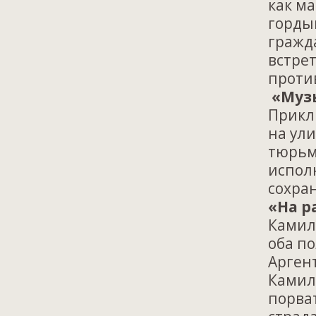
как ма
горды
гражда
встре
проти
«Муз
Прикл
на ул
тюрьм
испол
сохра
«На р
Камил
оба п
Арген
Камил
порва