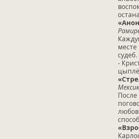
воспом
остана
«Анон
Рамире
Кажду
месте
судеб
- Крис
цыплё
«Стре
Мексик
После 
погово
любов
способ
«Взро
Карлос