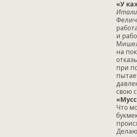
«У ка
Италия
Фелич
работ
и раб
Мишел
на пок
отказ
при п
пытае
давле
свою с
«Мусс
Что м
букме
проис
Делаю