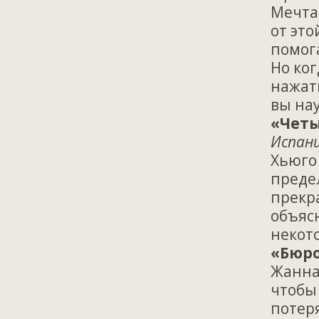
Мечта
от это
помог
Но ког
нажать
вы на
«Четы
Испани
Хьюго
преде
прекр
объяс
некот
«Бюро
Жанна
чтобы
потеря