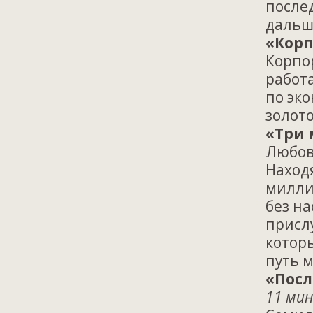
после
дальше
«Корп
Корпор
работ
по эк
золот
«Три 
Любов
Находя
милли
без н
присл
котор
путь 
«Посл
11 мин