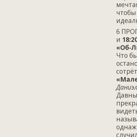
мечтая
чтобы 
идеал
6 ПРО
и
18:2
«Об-Л
Что бы
остан
сотрёт
«Мале
Даниэл
Давны
прекр
видеть
назыв
однажд
случи