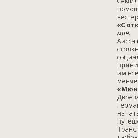
Семил
помощ
вестер
«С от
мин.
Аисса
столк
социа
прини
им вс
меняе
«Мюн
Двое 
Герма
начат
путеш
Трансп
любов