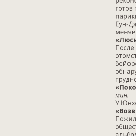
рекон
готов 
парик
Еун-Д
меняе
«Люси
После
отомс
бойфре
обнару
трудн
«Поко
мин.
У Юнх
«Возв
Пожил
общес
альбо