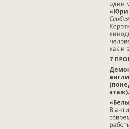
один 
«Юрий
Сербия
Корот
киноди
челове
как и 
7 ПРО
Демон
англи
(поне
этаж)
«Белы
В анти
совре
работы