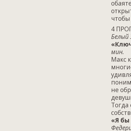
обаят
открыт
чтобы 
4 ПРО
Белый 
«Ключ
мин.
Макс к
многие
удивля
понима
не обр
девуш
Тогда 
собст
«Я бы
Федери