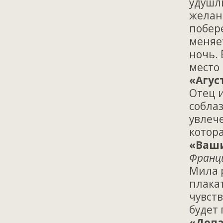
удушли
желани
побер
меняе
ночь. 
место
«Агус
Отец 
собла
увлеч
котора
«Ваши
Франци
Мила р
плака
чувств
будет 
«Допа