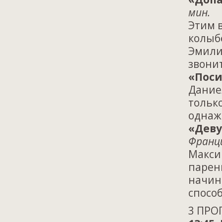
мин.
Этим 
колыб
Эмили
звонит
«Пос
Дание
только
однажд
«Деву
Франци
Макси
парень
начина
способ
3 ПРО