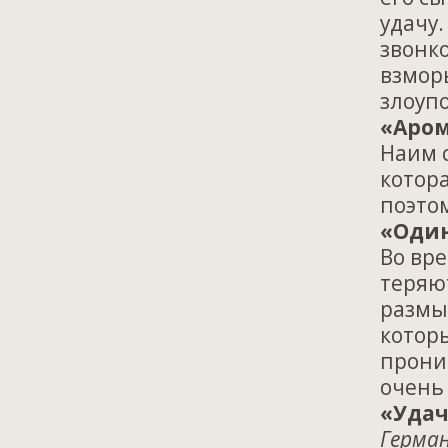
удачу
звонко
взмор
злоуп
«Аром
Наим 
котор
поэтом
«Один
Во вр
теряют
размы
которы
прони
очень
«Удач
Герман