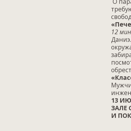
О пар
требую
свобод
«Пече
12 мин
Даниэ
окруж
забир
посмот
обрес
«Клас
Мужчи
инжен
13 ИЮ
ЗАЛЕ
И ПО