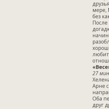
друзь
мере, 
без ка
После
догадк
начин
разоб
хорош
любит
отнош
«Весе
27 мин
Хелен
Арне с
направ
Оба п
друг д