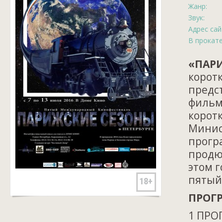
Жанр:
Звук:
Адрес сай
В прокате
«ПАР
корот
предс
фильм
корот
Минис
прогр
продю
этом г
пятый
18+
ПРОГ
1 ПРО