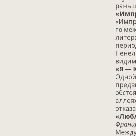
раньше
«Имп
«Импро
то ме
литер
перио
Пенел
видим
«Я — 
Одной
предв
обсто
аллея
отказ
«Люб
Франци
Между