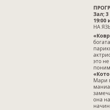
ПРОГР
Зал; 3
19:00 
НА ЯЗ
«Ковр
богат
парик
актри
это н
поним
«Кото
Мари п
маниа
замеча
она на
начин