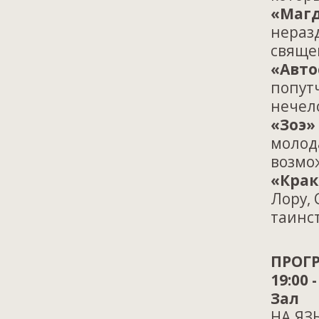
«Маг
нераз
свяще
«Авто
попут
нечел
«Зоэ»
молод
возмо
«Крак
Лору,
таинс
ПРОГР
19:00 
Зал
НА ЯЗ