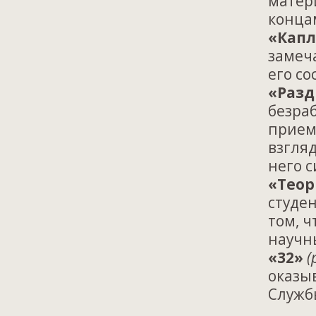
матер
конца
«Капл
замеча
его со
«Разд
безра
прием
взгляд
него 
«Теор
студен
том, ч
научн
«32»
(
оказы
Служб