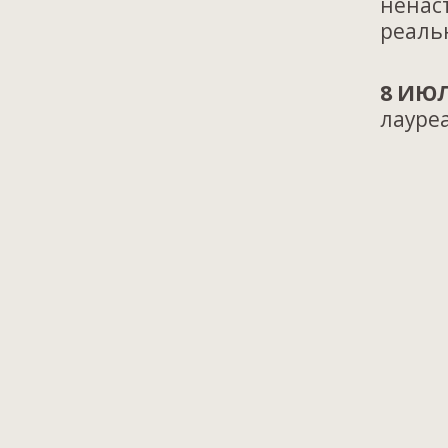
ненас
реаль
8 ИЮЛ
лауре