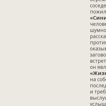
соседе
пожила
«Сини
челове
шумно
расск
проти
оказыв
загово
встре
он явл
«Жизн
на соб
после
и треб
выслуш
услыш