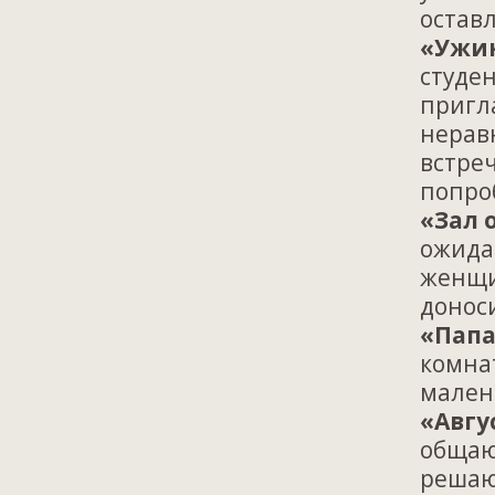
оставл
«Ужи
студе
пригла
нерав
встре
попро
«Зал
ожида
женщи
донос
«Папа
комна
мален
«Авгу
общают
решаю