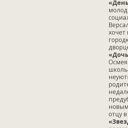
«День
молод
социа
Версал
хочет 
городк
дворц
«Дочь
Осмея
школьн
неуютн
родит
недал
предуб
новым
отцу в
«Звез