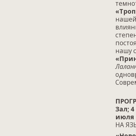
темно
«Тро
нашей
влияни
степен
постоя
нашу 
«Прин
Лаланн
однов
Совре
ПРОГР
Зал; 4
июля 
НА ЯЗ
«Ново