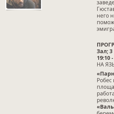
завед
Гюстав
него 
помож
эмигра
ПРОГР
Зал; 3
19:10 
НА ЯЗ
«Парн
Робес 
площа
работа
револ
«Валь
берем