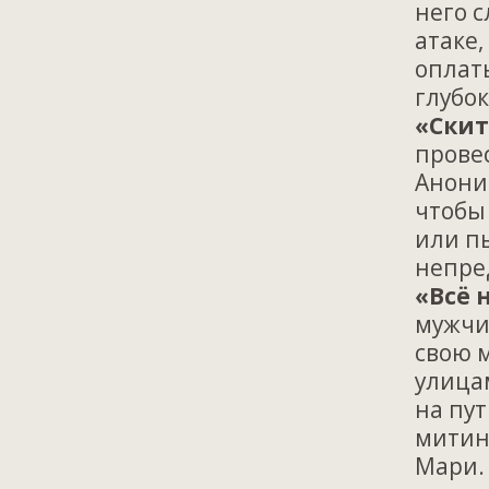
него 
атаке
оплаты
глубо
«Ски
провес
Анони
чтобы 
или п
непре
«Всё 
мужчи
свою м
улицам
на пу
митинг
Мари. 