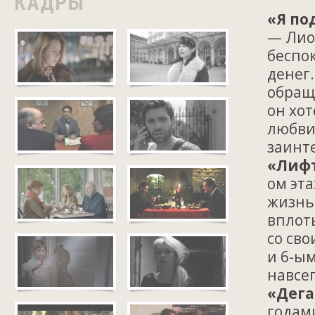
КАДРЫ
«Я по
— Лион
беспок
денег…
обращ
он хо
любви
заинт
«Лиф
ом эт
жизнь
вплоть
со св
и 6-ы
навсе
«Дега
годами