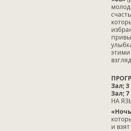
молод
счасть
которы
избра
привы
улыбк
этими
взгля
ПРОГР
Зал; 3
Зал; 7
НА ЯЗ
«Ночь
котор
и взят