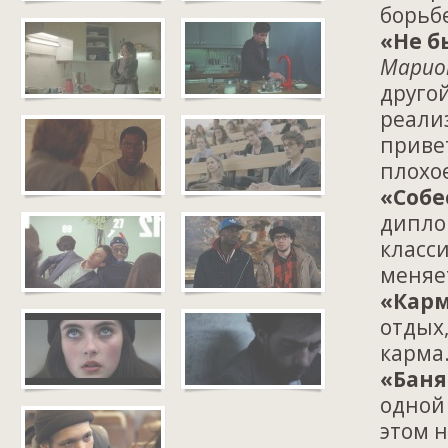
борьб
«Не б
Марион
другой
реализ
приве
плохо
«Собе
дипло
класси
меняе
«Кар
отдых,
карма
«Баня
одной
этом н