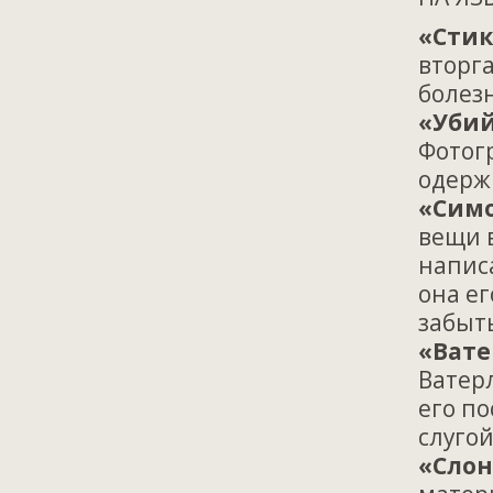
«Стик
вторг
болез
«Убий
Фотог
одержи
«Сим
вещи 
написа
она ег
забыт
«Вате
Ватер
его п
слугой
«Слон