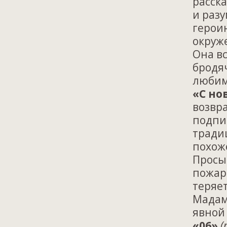
расска
и разу
героин
окруж
Она в
бродя
любим
«С но
возвр
подпи
тради
похоже
Просы
пожар
теряет
Мадам
явной
«06»
(