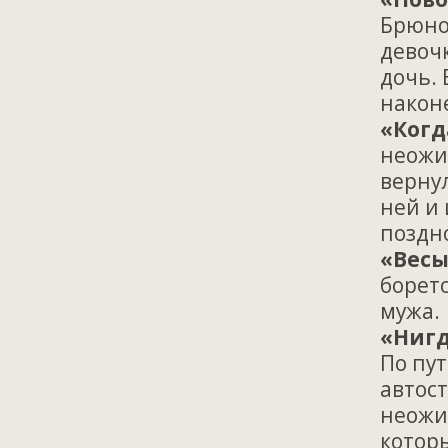
Брюно,
девочк
дочь. 
наконе
«Ког
неожи
вернул
ней и 
поздн
«Вес
боретс
мужа.
«Ниг
По пут
автост
неожи
которы