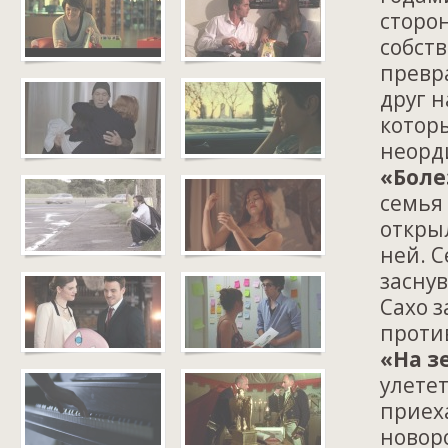
сторон
собст
превр
друг н
котор
неорд
«Боле
семья
откры
ней. С
засну
Сахо з
проти
«На з
улете
приеха
новор