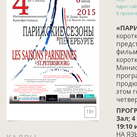
Адрес сай
В прокате
«ПАР
корот
предс
фильм
корот
Минис
прогр
продю
этом г
четве
ПРОГР
18+
Зал; 4
19:10 
НА ЯЗ