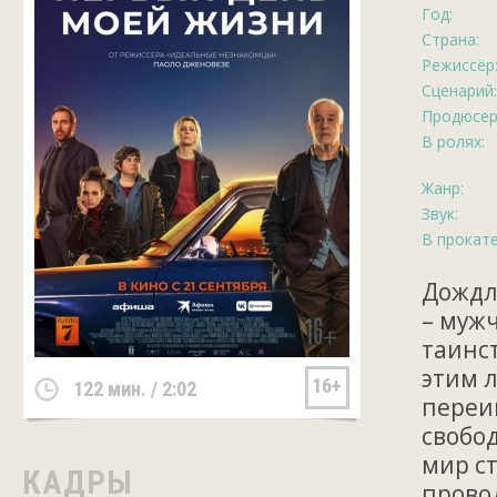
Год:
Страна:
Режиссёр
Сценарий:
Продюсер
В ролях:
Жанр:
Звук:
В прокате
Дождл
– муж
таинс
этим 
16+
122 мин. / 2:02
переи
свобо
мир ст
КАДРЫ
провод